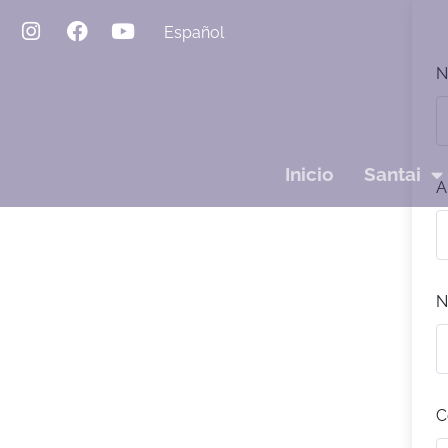
Español
N
Inicio
Santai
A
N
C