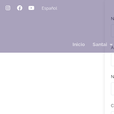
Español
N
Inicio
Santai
A
N
C